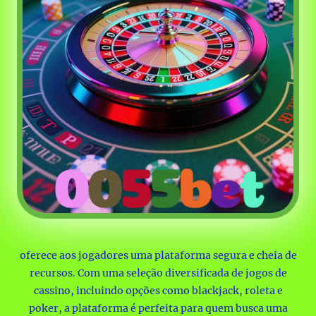
oferece aos jogadores uma plataforma segura e cheia de
recursos. Com uma seleção diversificada de jogos de
cassino, incluindo opções como blackjack, roleta e
poker, a plataforma é perfeita para quem busca uma