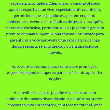
experiência completa. Além disso, o cassino oferece
apostas esportivas ao vivo, especialmente no futebol,
permitindo que os jogadores apostem enquanto
assistem aos eventos. As máquinas de pesca, uma opção
interativa exclusiva, permitem que os jogadores ganhem
prêmios enquanto jogam. A plataforma é otimizada para
garantir que você aproveite uma experiência de jogo
fluida e segura, seja no desktop ou em dispositivos
móveis.
Aproveite as recompensas exclusivas e promoções
especiais disponíveis apenas para usuários do aplicativo
0055bet.
é a escolha ideal para jogadores que buscam um
ambiente de apostas diversificado. A plataforma oferece
apostas ao vivo em esportes, com foco no futebol, onde