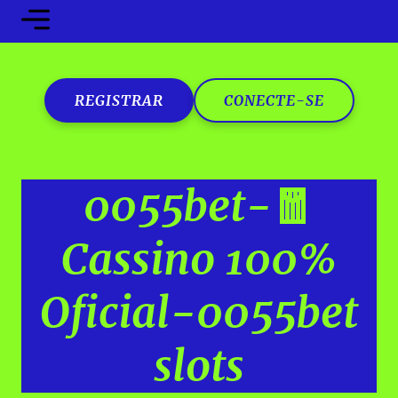
REGISTRAR
CONECTE-SE
0055bet-🧧
Cassino 100%
Oficial-0055bet
slots