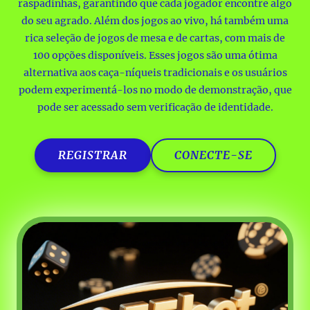
raspadinhas, garantindo que cada jogador encontre algo
do seu agrado. Além dos jogos ao vivo, há também uma
rica seleção de jogos de mesa e de cartas, com mais de
100 opções disponíveis. Esses jogos são uma ótima
alternativa aos caça-níqueis tradicionais e os usuários
podem experimentá-los no modo de demonstração, que
pode ser acessado sem verificação de identidade.
REGISTRAR
CONECTE-SE