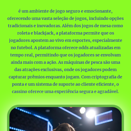
é um ambiente de jogo seguro e emocionante,
oferecendo uma vasta seleção de jogos, incluindo opções
tradicionais e inovadoras. Além dos jogos de mesa como
roleta e blackjack, a plataforma permite que os
jogadores apostem ao vivo em esportes, especialmente
no futebol. A plataforma oferece odds atualizadas em
tempo real, permitindo que os jogadores se envolvam
ainda mais com a ação. As máquinas de pesca são uma
das atrações exclusivas, onde os jogadores podem
capturar prêmios enquanto jogam. Com criptografia de
ponta e um sistema de suporte ao cliente eficiente, o
cassino oferece uma experiência segura e agradável.