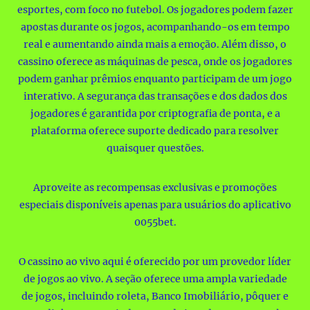
esportes, com foco no futebol. Os jogadores podem fazer
apostas durante os jogos, acompanhando-os em tempo
real e aumentando ainda mais a emoção. Além disso, o
cassino oferece as máquinas de pesca, onde os jogadores
podem ganhar prêmios enquanto participam de um jogo
interativo. A segurança das transações e dos dados dos
jogadores é garantida por criptografia de ponta, e a
plataforma oferece suporte dedicado para resolver
quaisquer questões.
Aproveite as recompensas exclusivas e promoções
especiais disponíveis apenas para usuários do aplicativo
0055bet.
O cassino ao vivo aqui é oferecido por um provedor líder
de jogos ao vivo. A seção oferece uma ampla variedade
de jogos, incluindo roleta, Banco Imobiliário, pôquer e